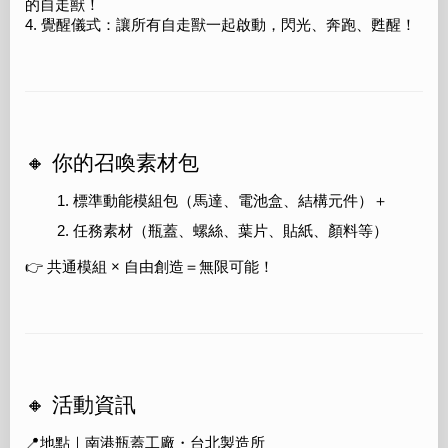
的自走獸！
4. 覺醒儀式：讓所有自走獸一起啟動，閃光、奔跑、甦醒！
🔸 你的召喚素材包
標準動能模組包（馬達、電池盒、結構元件）＋
任務素材（瓶蓋、螺絲、葉片、貼紙、顏料等）
👉 共通模組 × 自由創造＝無限可能！
🔸 活動資訊
📍地點｜南港瓶蓋工廠・台北製造所