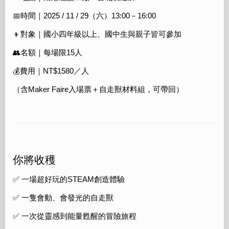
📅時間｜2025 / 11 / 29（六）13:00－16:00
👦對象｜國小四年級以上、國中生與親子皆可參加
👥名額｜每場限15人
💰費用｜NT$1580／人
（含Maker Faire入場票＋自走獸材料組，可帶回）
你將收穫
✅ 一場超好玩的STEAM創造體驗
✅ 一隻會動、會發光的自走獸
✅ 一次從靈感到能量甦醒的冒險旅程