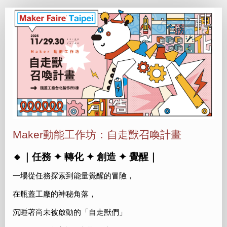
自
走
獸
召
喚
計
畫
Maker動能工作坊：自走獸召喚計畫
🔸｜任務 ✦ 轉化 ✦ 創造 ✦ 覺醒｜
一場從任務探索到能量覺醒的冒險，
在瓶蓋工廠的神秘角落，
沉睡著尚未被啟動的「自走獸們」