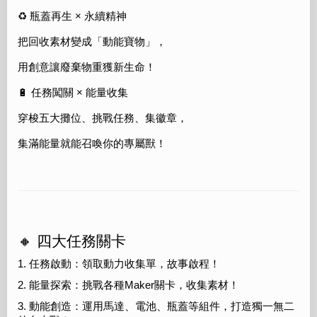
♻️ 瓶蓋再生 × 永續精神
把回收素材變成「動能寶物」，
用創意讓廢棄物重獲新生命！
🔋 任務闖關 × 能量收集
穿梭五大攤位、挑戰任務、集徽章，
集滿能量就能召喚你的專屬獸！
🔸 四大任務關卡
1. 任務啟動：領取動力收集單，故事啟程！
2. 能量探索：挑戰各種Maker關卡，收集素材！
3. 動能創造：運用馬達、電池、瓶蓋等組件，打造獨一無二